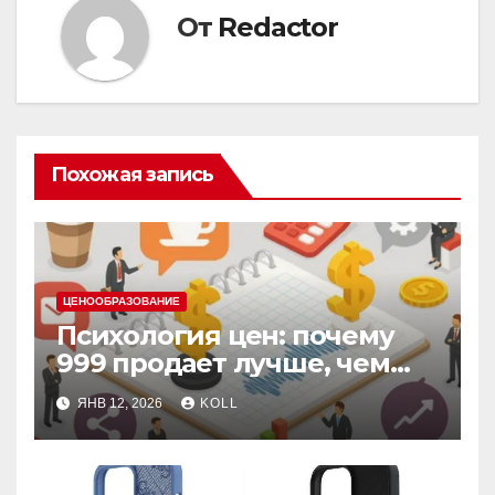
От
Redactor
Похожая запись
ЦЕНООБРАЗОВАНИЕ
Психология цен: почему
999 продает лучше, чем
1000, даже в кризис
ЯНВ 12, 2026
KOLL