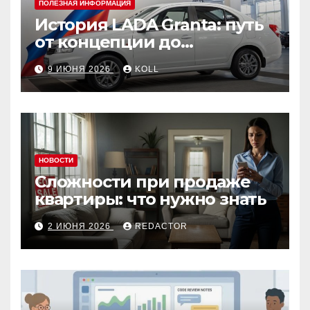
ПОЛЕЗНАЯ ИНФОРМАЦИЯ
История LADA Granta: путь
от концепции до
популярного российского
9 ИЮНЯ 2026
KOLL
автомобиля
НОВОСТИ
Сложности при продаже
квартиры: что нужно знать
2 ИЮНЯ 2026
REDACTOR