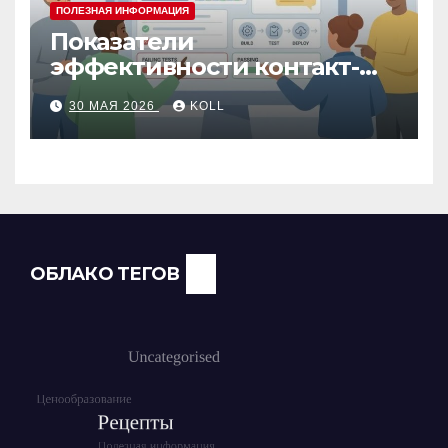
ПОЛЕЗНАЯ ИНФОРМАЦИЯ
Показатели
эффективности контакт-
центра: как измерить
30 МАЯ 2026
KOLL
работу операторов и
команды
ОБЛАКО ТЕГОВ