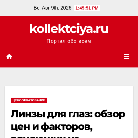
Перейти
Вс. Авг 9th, 2026
1:45:52 PM
к
содержанию
kollektciya.ru
Портал обо всем
ЦЕНООБРАЗОВАНИЕ
Линзы для глаз: обзор
цен и факторов,