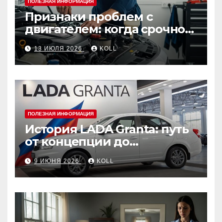
ПОЛЕЗНАЯ ИНФОРМАЦИЯ
Признаки проблем с
двигателем: когда срочно
ехать в сервис
13 ИЮЛЯ 2026
KOLL
ПОЛЕЗНАЯ ИНФОРМАЦИЯ
История LADA Granta: путь
от концепции до
популярного российского
9 ИЮНЯ 2026
KOLL
автомобиля