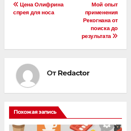
Навигация
Цена Олифрина
Мой опыт
спрея для носа
применения
по
Рекогнана от
записям
поиска до
результата
От
Redactor
Похожая запись