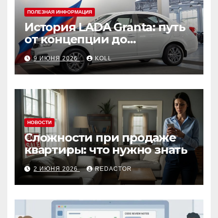
ПОЛЕЗНАЯ ИНФОРМАЦИЯ
История LADA Granta: путь
от концепции до
популярного российского
9 ИЮНЯ 2026
KOLL
автомобиля
НОВОСТИ
Сложности при продаже
квартиры: что нужно знать
2 ИЮНЯ 2026
REDACTOR