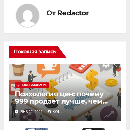
От
Redactor
Похожая запись
ЦЕНООБРАЗОВАНИЕ
Психология цен: почему
999 продает лучше, чем
1000, даже в кризис
ЯНВ 12, 2026
KOLL