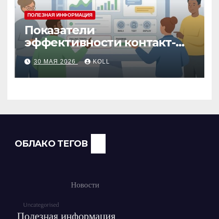
ПОЛЕЗНАЯ ИНФОРМАЦИЯ
Показатели
эффективности контакт-
центра: как измерить
30 МАЯ 2026
KOLL
работу операторов и
команды
ОБЛАКО ТЕГОВ