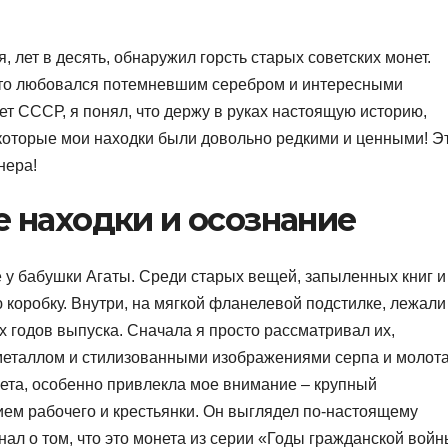
я, лет в десять, обнаружил горсть старых советских монет.
осто любовался потемневшим серебром и интересными
нет СССР, я понял, что держу в руках настоящую историю,
которые мои находки были довольно редкими и ценными! Э
нера!
е находки и осознание
е у бабушки Агаты. Среди старых вещей, запыленных книг и
 коробку. Внутри, на мягкой фланелевой подстилке, лежали
х годов выпуска. Сначала я просто рассматривал их,
еталлом и стилизованными изображениями серпа и молота
ета, особенно привлекла мое внимание – крупный
ием рабочего и крестьянки. Он выглядел по-настоящему
нал о том, что это монета из серии «Годы гражданской войн