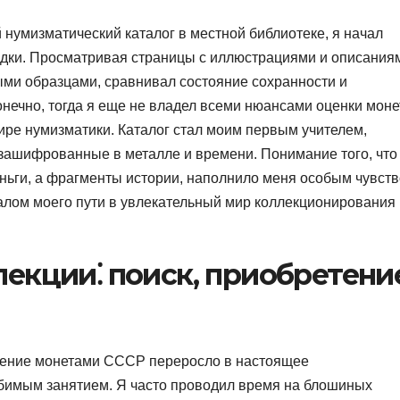
 нумизматический каталог в местной библиотеке, я начал
одки. Просматривая страницы с иллюстрациями и описания
ыми образцами, сравнивал состояние сохранности и
нечно, тогда я еще не владел всеми нюансами оценки монет
ире нумизматики. Каталог стал моим первым учителем,
зашифрованные в металле и времени. Понимание того, что
еньги, а фрагменты истории, наполнило меня особым чувст
чалом моего пути в увлекательный мир коллекционирования
екции⁚ поиск, приобретени
чение монетами СССР переросло в настоящее
бимым занятием. Я часто проводил время на блошиных