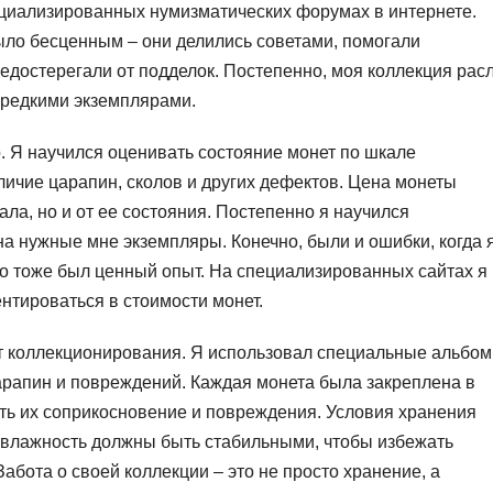
ециализированных нумизматических форумах в интернете.
ло бесценным – они делились советами, помогали
редостерегали от подделок. Постепенно, моя коллекция расл
 редкими экземплярами.
о. Я научился оценивать состояние монет по шкале
личие царапин, сколов и других дефектов. Цена монеты
ала, но и от ее состояния. Постепенно я научился
а нужные мне экземпляры. Конечно, были и ошибки, когда 
то тоже был ценный опыт. На специализированных сайтах я
ентироваться в стоимости монет.
т коллекционирования. Я использовал специальные альбо
арапин и повреждений. Каждая монета была закреплена в
ть их соприкосновение и повреждения. Условия хранения
и влажность должны быть стабильными, чтобы избежать
Забота о своей коллекции – это не просто хранение, а