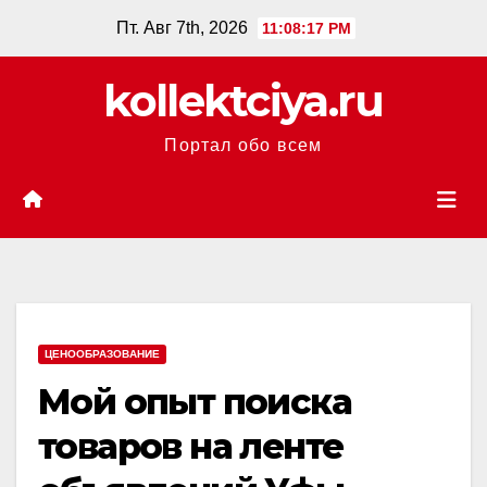
Перейти
Пт. Авг 7th, 2026
11:08:17 PM
к
содержанию
kollektciya.ru
Портал обо всем
ЦЕНООБРАЗОВАНИЕ
Мой опыт поиска
товаров на ленте