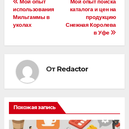
Навигация
Мой опыт
Мой опыт поиска
использования
каталога и цен на
по
Мильгаммы в
продукцию
записям
уколах
Снежная Королева
в Уфе
От
Redactor
Похожая запись