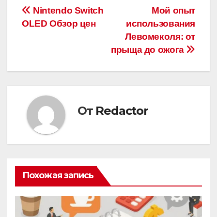
Навигация
Nintendo Switch
Мой опыт
OLED Обзор цен
использования
по
Левомеколя: от
записям
прыща до ожога
От
Redactor
Похожая запись