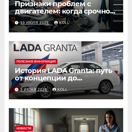
Признаки проблем с
двигателем: когда срочно
ехать в сервис
13 ИЮЛЯ 2026
KOLL
ПОЛЕЗНАЯ ИНФОРМАЦИЯ
История LADA Granta: путь
от концепции до
популярного российского
9 ИЮНЯ 2026
KOLL
автомобиля
НОВОСТИ