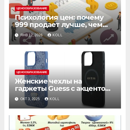
ЦЕНООБРАЗОВАНИЕ
Психология цен: почему
999 продает лучше, чем
1000, даже в кризис
ЯНВ 12, 2026
KOLL
ЦЕНООБРАЗОВАНИЕ
Женские чехлы на
гаджеты Guess с акцентом
на комфорт и защиту
ОКТ 3, 2025
KOLL