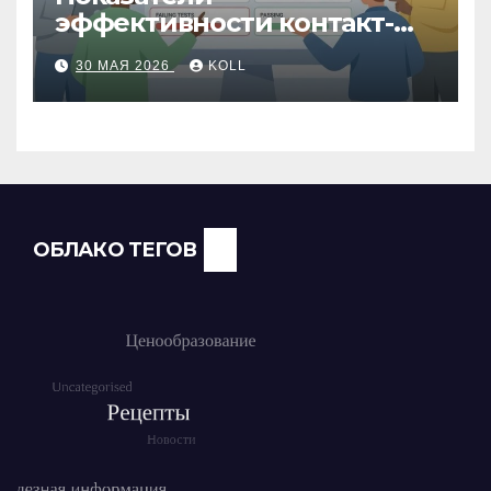
эффективности контакт-
центра: как измерить
30 МАЯ 2026
KOLL
работу операторов и
команды
ОБЛАКО ТЕГОВ