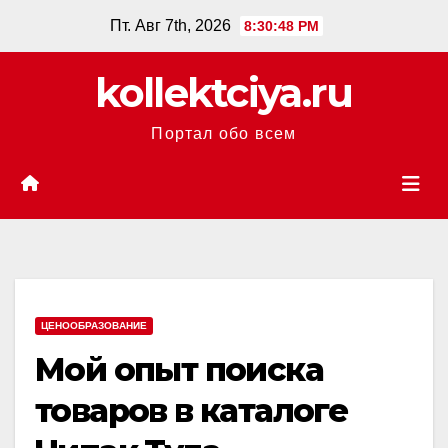
Перейти
Пт. Авг 7th, 2026
8:30:49 PM
к
содержанию
kollektciya.ru
Портал обо всем
ЦЕНООБРАЗОВАНИЕ
Мой опыт поиска
товаров в каталоге