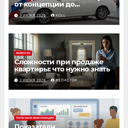
от концепции до
популярного российского
9 ИЮНЯ 2026
KOLL
автомобиля
НОВОСТИ
Сложности при продаже
квартиры: что нужно знать
2 ИЮНЯ 2026
REDACTOR
ПОЛЕЗНАЯ ИНФОРМАЦИЯ
Показатели