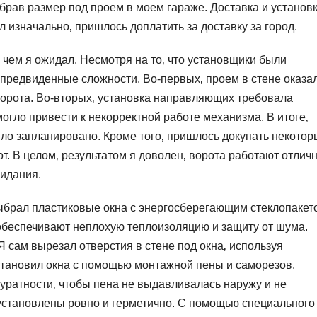
брав размер под проем в моем гараже. Доставка и установ
л изначально‚ пришлось доплатить за доставку за город.
 чем я ожидал. Несмотря на то‚ что установщики были
предвиденные сложности. Во-первых‚ проем в стене оказа
ворота. Во-вторых‚ установка направляющих требовала
огло привести к некорректной работе механизма. В итоге‚
ло запланировано. Кроме того‚ пришлось докупать некотор
. В целом‚ результатом я доволен‚ ворота работают отличн
жидания.
ыбрал пластиковые окна с энергосберегающим стеклопакет
 обеспечивают неплохую теплоизоляцию и защиту от шума.
Я сам вырезал отверстия в стене под окна‚ используя
становил окна с помощью монтажной пены и саморезов.
уратности‚ чтобы пена не выдавливалась наружу и не
 установлены ровно и герметично. С помощью специального