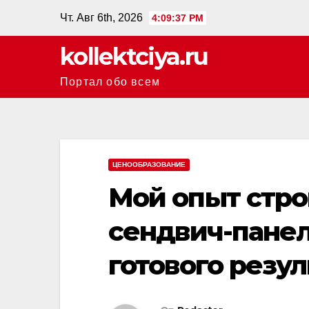
Перейти
Чт. Авг 6th, 2026
4:09:38 PM
к
kollektciya.ru
содержанию
Портал обо всем
ЦЕНООБРАЗОВАНИЕ
Мой опыт стро
сендвич-панел
готового резул