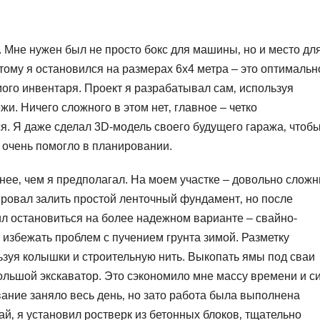
. Мне нужен был не просто бокс для машины‚ но и место дл
тому я остановился на размерах 6х4 метра – это оптимальн
ого инвентаря. Проект я разрабатывал сам‚ используя
. Ничего сложного в этом нет‚ главное – четко
ься. Я даже сделал 3D-модель своего будущего гаража‚ чтоб
 очень помогло в планировании.
нее‚ чем я предполагал. На моем участке – довольно слож
ировал залить простой ленточный фундамент‚ но после
л остановиться на более надежном варианте – свайно-
избежать проблем с пучением грунта зимой. Разметку
ьзуя колышки и строительную нить. Выкопать ямы под сваи
льшой экскаватор. Это сэкономило мне массу времени и си
вание заняло весь день‚ но зато работа была выполнена
ай‚ я установил ростверк из бетонных блоков‚ тщательно