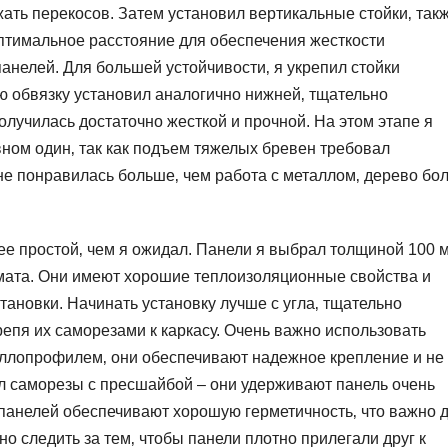
ать перекосов. Затем установил вертикальные стойки‚ так
оптимальное расстояние для обеспечения жесткости
анелей. Для большей устойчивости‚ я укрепил стойки
ю обвязку установил аналогично нижней‚ тщательно
лучилась достаточно жесткой и прочной. На этом этапе я
вном один‚ так как подъем тяжелых бревен требовал
не понравилась больше‚ чем работа с металлом‚ дерево бо
ее простой‚ чем я ожидал. Панели я выбрал толщиной 100 
имата. Они имеют хорошие теплоизоляционные свойства и
тановки. Начинать установку лучше с угла‚ тщательно
епя их саморезами к каркасу. Очень важно использовать
ллопрофилем‚ они обеспечивают надежное крепление и не
л саморезы с пресшайбой – они удерживают панель очень
панелей обеспечивают хорошую герметичность‚ что важно 
о следить за тем‚ чтобы панели плотно прилегали друг к