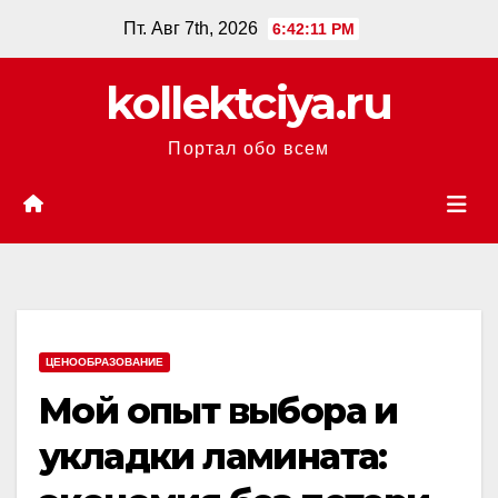
Перейти
Пт. Авг 7th, 2026
6:42:12 PM
к
содержанию
kollektciya.ru
Портал обо всем
ЦЕНООБРАЗОВАНИЕ
Мой опыт выбора и
укладки ламината: