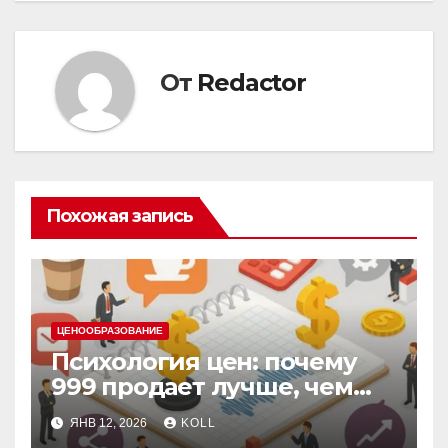
От
Redactor
Похожая запись
ЦЕНООБРАЗОВАНИЕ
Психология цен: почему
999 продает лучше, чем
1000, даже в кризис
ЯНВ 12, 2026
KOLL