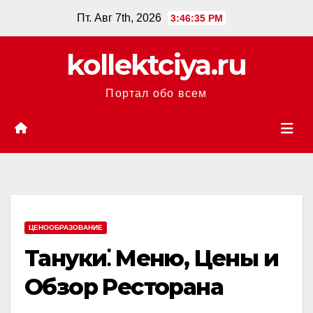
Перейти
Пт. Авг 7th, 2026
3:46:36 PM
к
содержанию
kollektciya.ru
Портал обо всем
ЦЕНООБРАЗОВАНИЕ
Тануки⁚ Меню, Цены и
Обзор Ресторана