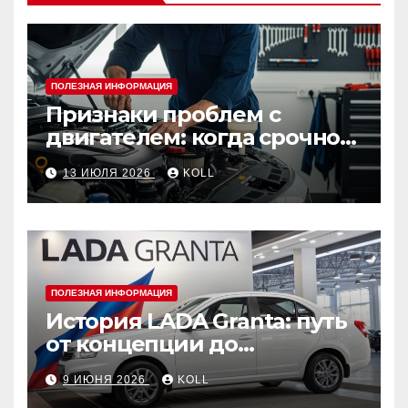
ПОЛЕЗНАЯ ИНФОРМАЦИЯ
Признаки проблем с
двигателем: когда срочно
ехать в сервис
13 ИЮЛЯ 2026
KOLL
ПОЛЕЗНАЯ ИНФОРМАЦИЯ
История LADA Granta: путь
от концепции до
популярного российского
9 ИЮНЯ 2026
KOLL
автомобиля