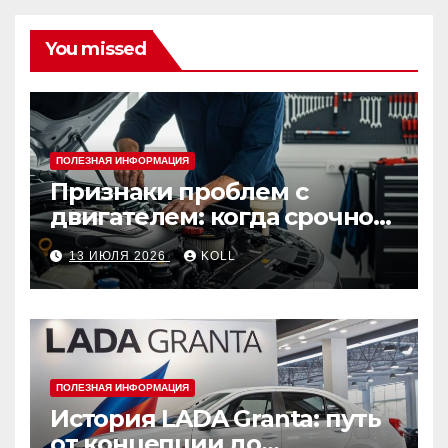
You missed
ПОЛЕЗНАЯ ИНФОРМАЦИЯ
Признаки проблем с
двигателем: когда срочно
ехать в сервис
13 ИЮЛЯ 2026
KOLL
ПОЛЕЗНАЯ ИНФОРМАЦИЯ
История LADA Granta: путь
от концепции до