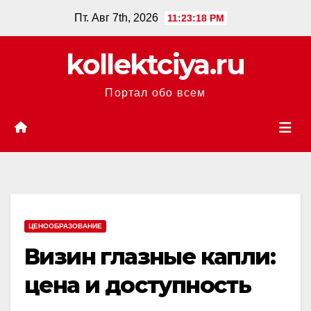
Перейти
Пт. Авг 7th, 2026
11:23:19 PM
к
содержанию
kollektciya.ru
Портал обо всем
ЦЕНООБРАЗОВАНИЕ
Визин глазные капли:
цена и доступность