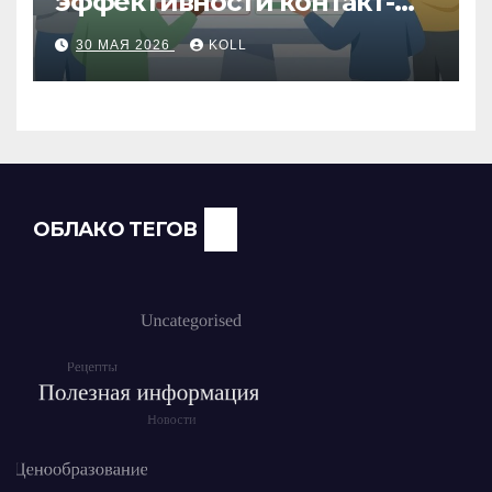
эффективности контакт-
центра: как измерить
30 МАЯ 2026
KOLL
работу операторов и
команды
ОБЛАКО ТЕГОВ