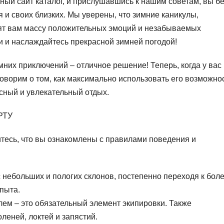
ый сайт каталог, и прислушавшись к нашим советам, вы бе
 и своих близких. Мы уверены, что зимние каникулы,
ят вам массу положительных эмоций и незабываемых
и и наслаждайтесь прекрасной зимней погодой!
мних приключений – отличное решение! Теперь, когда у вас
говорим о том, как максимально использовать его возможно
асный и увлекательный отдых.
РТУ
итесь, что вы ознакомлены с правилами поведения и
 небольших и пологих склонов, постепенно переходя к бол
пыта.
ем – это обязательный элемент экипировки. Также
леней, локтей и запястий.