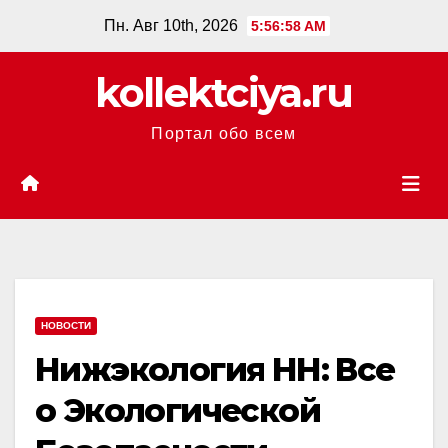
Перейти
Пн. Авг 10th, 2026
5:56:59 AM
к
содержанию
kollektciya.ru
Портал обо всем
НОВОСТИ
Нижэкология НН: Все
о Экологической