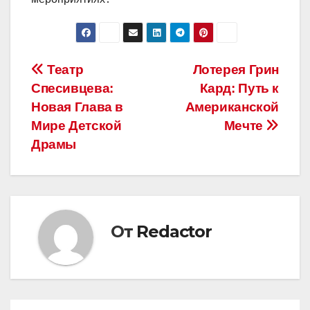
Навигация
Театр
Лотерея Грин
Спесивцева:
Кард: Путь к
по
Новая Глава в
Американской
записям
Мире Детской
Мечте
Драмы
От
Redactor