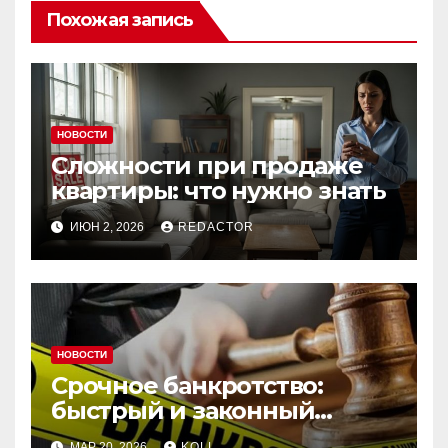
Похожая запись
НОВОСТИ
Сложности при продаже
квартиры: что нужно знать
ИЮН 2, 2026
REDACTOR
НОВОСТИ
Срочное банкротство:
быстрый и законный
способ списания долгов
МАР 20, 2026
KOLL