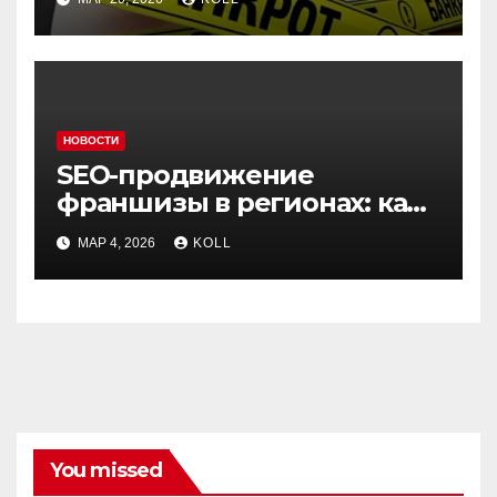
НОВОСТИ
SEO-продвижение
франшизы в регионах: как
захватить локальную
МАР 4, 2026
KOLL
выдачу
You missed