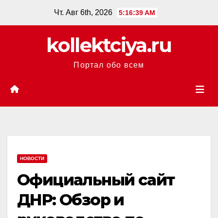
Перейти
Чт. Авг 6th, 2026
5:16:40 AM
к
содержанию
kollektciya.ru
Портал обо всем
НОВОСТИ
Официальный сайт
ДНР: Обзор и