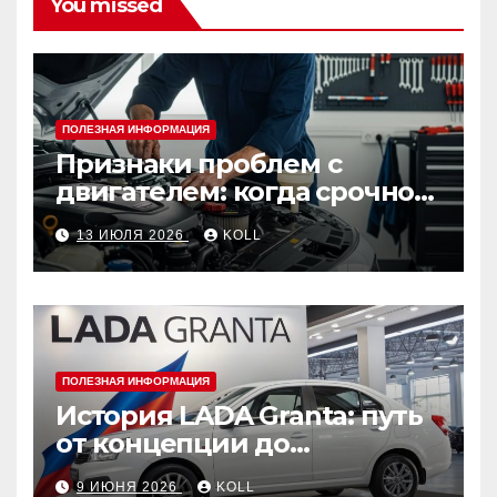
You missed
ПОЛЕЗНАЯ ИНФОРМАЦИЯ
Признаки проблем с
двигателем: когда срочно
ехать в сервис
13 ИЮЛЯ 2026
KOLL
ПОЛЕЗНАЯ ИНФОРМАЦИЯ
История LADA Granta: путь
от концепции до
популярного российского
9 ИЮНЯ 2026
KOLL