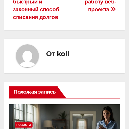
быстрый и
работу веб-
записям
законный способ
проекта
списания долгов
От
koll
Похожая запись
НОВОСТИ