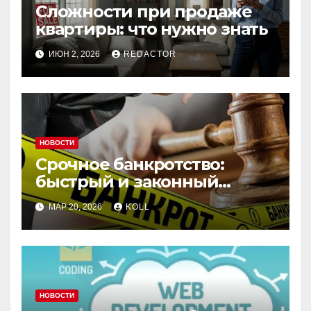
Сложности при продаже
квартиры: что нужно знать
ИЮН 2, 2026
REDACTOR
НОВОСТИ
Срочное банкротство:
быстрый и законный
способ списания долгов
МАР 20, 2026
KOLL
НОВОСТИ