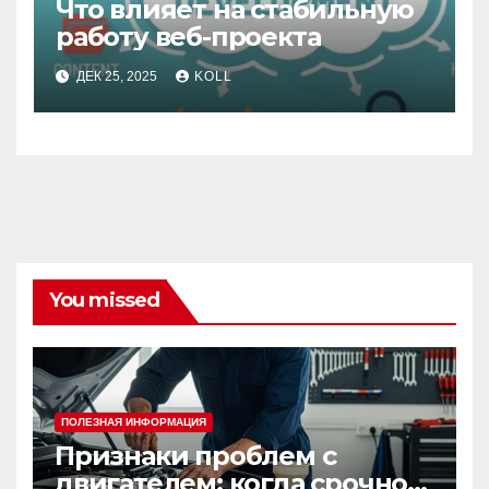
Что влияет на стабильную
работу веб-проекта
ДЕК 25, 2025
KOLL
You missed
ПОЛЕЗНАЯ ИНФОРМАЦИЯ
Признаки проблем с
двигателем: когда срочно