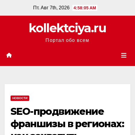
Перейти
Пт. Авг 7th, 2026
4:58:05 AM
к
содержанию
kollektciya.ru
Портал обо всем
НОВОСТИ
SEO-продвижение
франшизы в регионах: