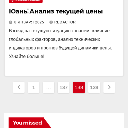
ЦЕНООБРАЗОВАНИЕ
Юань⁚ Анализ текущей цены
8 ЯНВАРЯ 2025
REDACTOR
Взгляд на текущую ситуацию с юанем: влияние
глобальных факторов, анализ технических
индикаторов и прогноз будущей динамики цены.
Узнайте больше!
Пагинация
1
…
137
138
139
записей
You missed