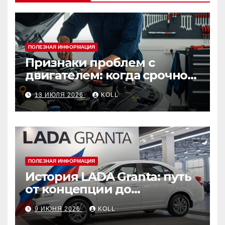
ПОЛЕЗНАЯ ИНФОРМАЦИЯ
Признаки проблем с
двигателем: когда срочно
ехать в сервис
13 ИЮЛЯ 2026
KOLL
ПОЛЕЗНАЯ ИНФОРМАЦИЯ
История LADA Granta: путь
от концепции до
популярного российского
9 ИЮНЯ 2026
KOLL
автомобиля