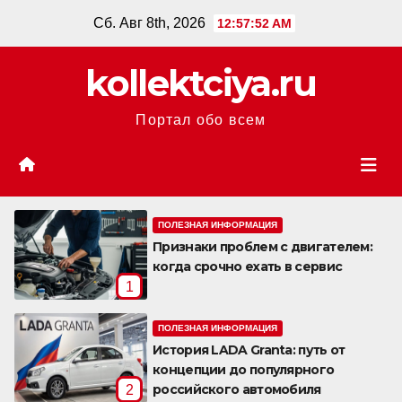
Перейти
Сб. Авг 8th, 2026
12:57:53 AM
к
содержанию
kollektciya.ru
Портал обо всем
ПОЛЕЗНАЯ ИНФОРМАЦИЯ
Признаки проблем с двигателем:
когда срочно ехать в сервис
1
ПОЛЕЗНАЯ ИНФОРМАЦИЯ
История LADA Granta: путь от
концепции до популярного
российского автомобиля
2