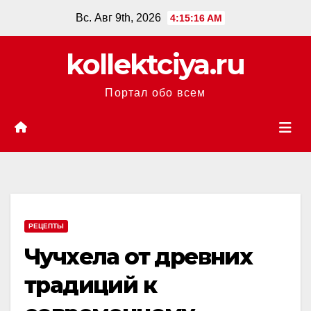
Перейти
Вс. Авг 9th, 2026
4:15:17 AM
к
содержанию
kollektciya.ru
Портал обо всем
РЕЦЕПТЫ
Чучхела от древних
традиций к