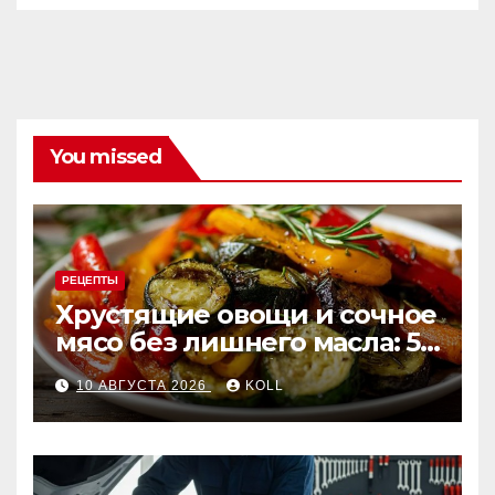
You missed
РЕЦЕПТЫ
Хрустящие овощи и сочное
мясо без лишнего масла: 5
неожиданных блюд в
10 АВГУСТА 2026
KOLL
аэрогриле, о которых вы не
знали