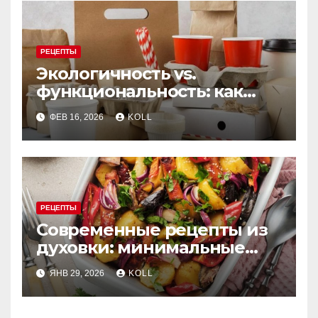
РЕЦЕПТЫ
Экологичность vs.
функциональность: как
выбрать бумажную посуду
ФЕВ 16, 2026
KOLL
для заведения
РЕЦЕПТЫ
Современные рецепты из
духовки: минимальные
усилия, максимум вкуса
ЯНВ 29, 2026
KOLL