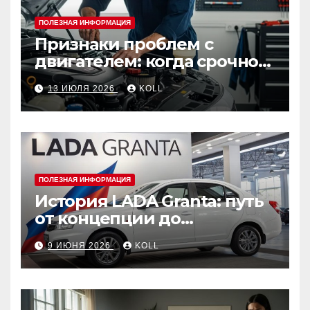
ПОЛЕЗНАЯ ИНФОРМАЦИЯ
Признаки проблем с
двигателем: когда срочно
ехать в сервис
13 ИЮЛЯ 2026
KOLL
ПОЛЕЗНАЯ ИНФОРМАЦИЯ
История LADA Granta: путь
от концепции до
популярного российского
9 ИЮНЯ 2026
KOLL
автомобиля