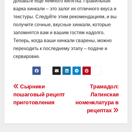
добавьте еще немного кипятка. Правильная
варка хинкали – это залог их отличного вкуса и
текстуры. Следуйте этим рекомендациям, и вы
получите сочные, вкусные хинкали, которые
запомнятся вам и вашим гостям надолго.
Теперь, когда ваши хинкали сварены, можно
переходить к последнему этапу – подаче и
сервировке.
Навигация
Сырники
Трамадол:
пошаговый рецепт
Латинская
по
приготовления
номенклатура в
записям
рецептах