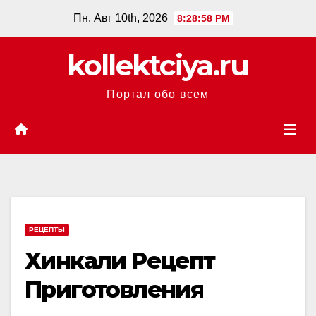
Перейти
Пн. Авг 10th, 2026
8:28:59 PM
к
содержанию
kollektciya.ru
Портал обо всем
РЕЦЕПТЫ
Хинкали Рецепт
Приготовления