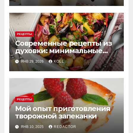
для заведения
РЕЦЕПТЫ
Современные рецепты из
духовки: минимальные
усилия, максимум вкуса
ЯНВ 29, 2026
KOLL
РЕЦЕПТЫ
Мой опыт приготовления
творожной запеканки
ЯНВ 10, 2025
REDACTOR