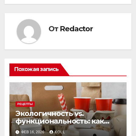
От
Redactor
Похожая запись
РЕЦЕПТЫ
Экологичность vs.
функциональность: как
выбрать бумажную посуду
ФЕВ 16, 2026
KOLL