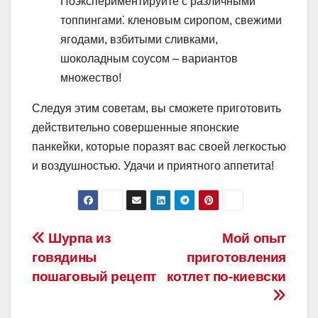
Поэкспериментируйте с различными
топпингами⁚ кленовым сиропом, свежими
ягодами, взбитыми сливками,
шоколадным соусом – вариантов
множество!
Следуя этим советам, вы сможете приготовить
действительно совершенные японские
панкейки, которые поразят вас своей легкостью
и воздушностью. Удачи и приятного аппетита!
Навигация
Шурпа из
Мой опыт
говядины
приготовления
по
пошаговый рецепт
котлет по-киевски
записям