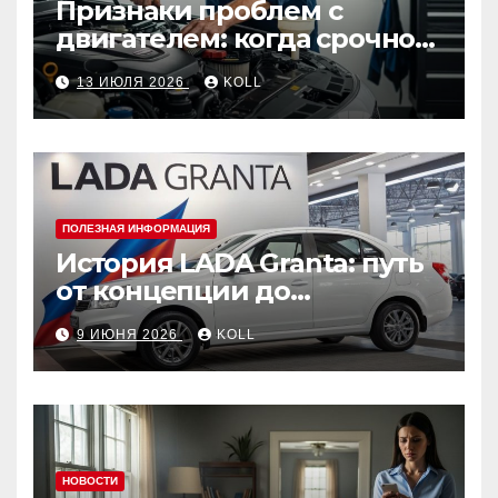
Признаки проблем с
двигателем: когда срочно
ехать в сервис
13 ИЮЛЯ 2026
KOLL
ПОЛЕЗНАЯ ИНФОРМАЦИЯ
История LADA Granta: путь
от концепции до
популярного российского
9 ИЮНЯ 2026
KOLL
автомобиля
НОВОСТИ