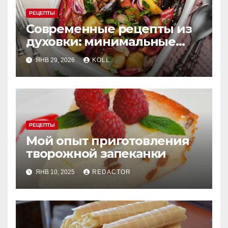
РЕЦЕПТЫ
Современные рецепты из
духовки: минимальные
усилия, максимум вкуса
ЯНВ 29, 2026
KOLL
РЕЦЕПТЫ
Мой опыт приготовления
творожной запеканки
ЯНВ 10, 2025
REDACTOR