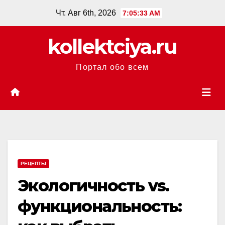
Перейти
Чт. Авг 6th, 2026
7:05:34 AM
к
содержанию
kollektciya.ru
Портал обо всем
РЕЦЕПТЫ
Экологичность vs.
функциональность: