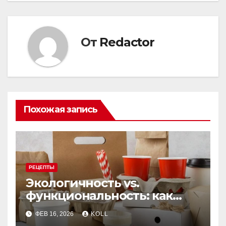
От
Redactor
Похожая запись
РЕЦЕПТЫ
Экологичность vs.
функциональность: как
выбрать бумажную посуду
ФЕВ 16, 2026
KOLL
для заведения