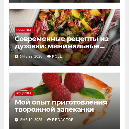
РЕЦЕПТЫ
Современные рецепты из
духовки: минимальные
усилия, максимум вкуса
ЯНВ 29, 2026
KOLL
РЕЦЕПТЫ
Мой опыт приготовления
творожной запеканки
ЯНВ 10, 2025
REDACTOR