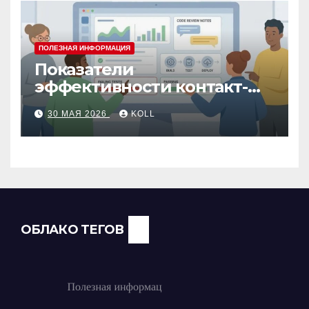
ПОЛЕЗНАЯ ИНФОРМАЦИЯ
Показатели
эффективности контакт-
центра: как измерить
30 МАЯ 2026
KOLL
работу операторов и
команды
ОБЛАКО ТЕГОВ