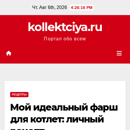
Перейти
Чт. Авг 6th, 2026
4:26:17 PM
к
содержанию
kollektciya.ru
Портал обо всем
РЕЦЕПТЫ
Мой идеальный фарш
для котлет: личный