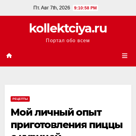
Перейти
Пт. Авг 7th, 2026
9:10:58 PM
к
содержанию
kollektciya.ru
Портал обо всем
РЕЦЕПТЫ
Мой личный опыт
приготовления пиццы