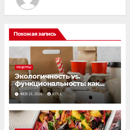
Похожая запись
РЕЦЕПТЫ
Экологичность vs.
функциональность: как
выбрать бумажную посуду
ФЕВ 16, 2026
KOLL
для заведения