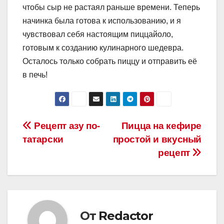
чтобы сыр не растаял раньше времени. Теперь
начинка была готова к использованию, и я
чувствовал себя настоящим пиццайоло,
готовым к созданию кулинарного шедевра.
Осталось только собрать пиццу и отправить её
в печь!
Навигация
Рецепт азу по-
Пицца на кефире
татарски
простой и вкусный
по
рецепт
записям
От
Redactor