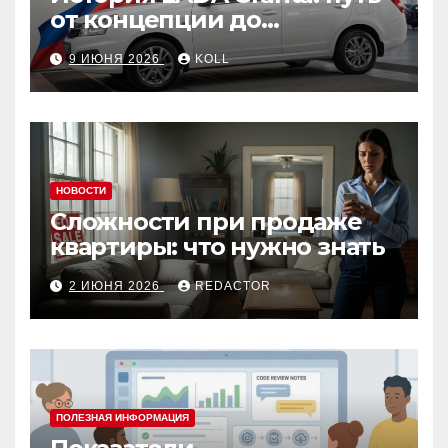
от концепции до
популярного российского
9 ИЮНЯ 2026
KOLL
автомобиля
НОВОСТИ
Сложности при продаже
квартиры: что нужно знать
2 ИЮНЯ 2026
REDACTOR
ПОЛЕЗНАЯ ИНФОРМАЦИЯ