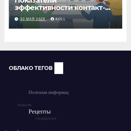
Показатели
эффективности контакт-
центра: как измерить
30 МАЯ 2026
KOLL
работу операторов и
команды
ОБЛАКО ТЕГОВ