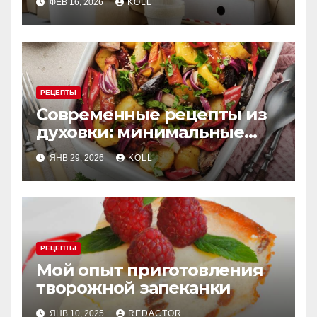
ФЕВ 16, 2026
KOLL
для заведения
РЕЦЕПТЫ
Современные рецепты из
духовки: минимальные
усилия, максимум вкуса
ЯНВ 29, 2026
KOLL
РЕЦЕПТЫ
Мой опыт приготовления
творожной запеканки
ЯНВ 10, 2025
REDACTOR