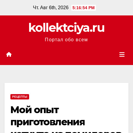
Перейти
Чт. Авг 6th, 2026
5:16:55 PM
к
содержанию
kollektciya.ru
Портал обо всем
РЕЦЕПТЫ
Мой опыт
приготовления