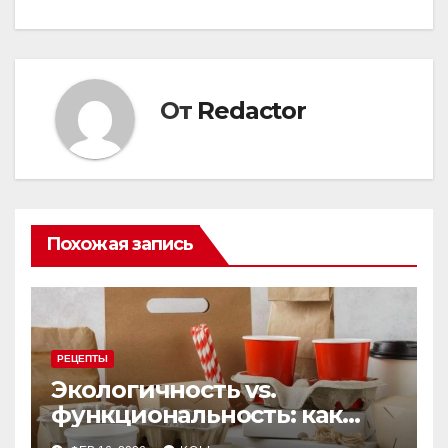
От
Redactor
Похожая запись
РЕЦЕПТЫ
Экологичность vs.
функциональность: как
выбрать бумажную посуду