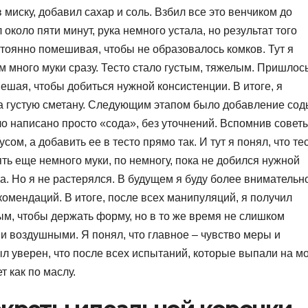
в миску, добавил сахар и соль. Взбил все это венчиком до
коло пяти минут, рука немного устала, но результат того
стоянно помешивая, чтобы не образовалось комков. Тут я
 много муки сразу. Тесто стало густым, тяжелым. Пришлос
ешая, чтобы добиться нужной консистенции. В итоге, я
на густую сметану. Следующим этапом было добавление сод
ыло написано просто «сода», без уточнений. Вспомнив совет
сом, а добавить ее в тесто прямо так. И тут я понял, что те
ь еще немного муки, по немногу, пока не добился нужной
а. Но я не растерялся. В будущем я буду более внимательн
омендаций. В итоге, после всех манипуляций, я получил
ым, чтобы держать форму, но в то же время не слишком
и воздушными. Я понял, что главное – чувство меры и
ыл уверен, что после всех испытаний, которые выпали на м
 как по маслу.