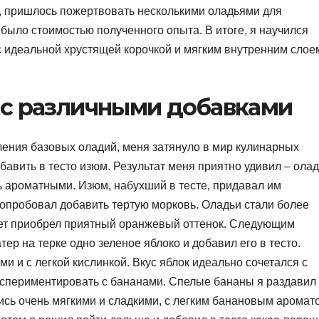
, пришлось пожертвовать несколькими оладьями для
 было стоимостью полученного опыта. В итоге, я научился
 с идеальной хрустящей корочкой и мягким внутренним слое
с различными добавками
вления базовых оладий, меня затянуло в мир кулинарных
авить в тесто изюм. Результат меня приятно удивил – ола
нь ароматными. Изюм, набухший в тесте, придавал им
попробовал добавить тертую морковь. Оладьи стали более
вет приобрел приятный оранжевый оттенок. Следующим
ер на терке одно зеленое яблоко и добавил его в тесто.
 и с легкой кислинкой. Вкус яблок идеально сочетался с
кспериментировать с бананами. Спелые бананы я раздавил
лись очень мягкими и сладкими, с легким банановым аромат