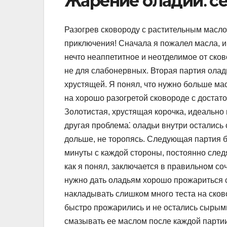
Жарение оладий⁚ с
Разогрев сковороду с растительным масло
приключения! Сначала я пожалел масла, и
нечто неаппетитное и неотделимое от ско
не для слабонервных. Вторая партия олад
хрустящей. Я понял, что нужно больше ма
на хорошо разогретой сковороде с достато
Золотистая, хрустящая корочка, идеально
другая проблема⁚ оладьи внутри остались
дольше, не торопясь. Следующая партия б
минуты с каждой стороны, постоянно следя
как я понял, заключается в правильном со
нужно дать оладьям хорошо прожариться с
накладывать слишком много теста на сков
быстро прожарились и не остались сырыми
смазывать ее маслом после каждой партии.