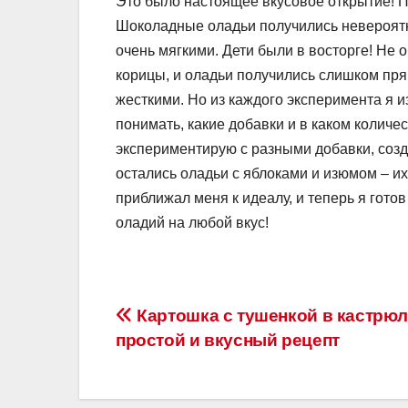
Это было настоящее вкусовое открытие! П
Шоколадные оладьи получились невероят
очень мягкими. Дети были в восторге! Не
корицы, и оладьи получились слишком пря
жесткими. Но из каждого эксперимента я и
понимать, какие добавки и в каком количе
экспериментирую с разными добавки, соз
остались оладьи с яблоками и изюмом – их
приближал меня к идеалу, и теперь я гот
оладий на любой вкус!
Навигация
Картошка с тушенкой в кастрю
простой и вкусный рецепт
по
записям