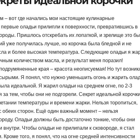
екреты идеальной корочки
м – вот где начались мои настоящие кулинарные
 первые оладьи прилипли к поверхности, превратившись в
вороды. Пришлось отскребать их лопаткой, и зрелище это б
ий уже получилась лучше, но корочка была бледной и не
сла и более высокая температура. Следующие оладьи я жа
чным количеством масла, и результат меня поразил!
 подрумяненные края – красота неописуемая! Но тут возник
 сырыми. Я понял, что нужно уменьшить огонь и жарить ола
ыла идеальной. Я жарил оладьи на среднем огне, по 2-3
 за тем, чтобы они не подгорели. Секрет идеальной корочки
четании температуры и времени жарки. Нельзя торопиться,
 обеих сторон. Ещё один важный момент – нельзя
ороду. Оладьи должны быть достаточно тонкие, чтобы они
 внутри. Чтобы оладьи не прилипали к сковороде, я стал
 Кроме того, я понял, что на огне средней интенсивности