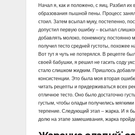
Начал я, как и положено, с яиц. Разбил их 
образования пышной пены. Процесс занял о
стоил. Затем всыпал муку, постепенно, по
допустил первую ошибку – всыпал слишком
добавлять молоко, понемногу, постоянно м
получил тесто средней густоты, похожее 
Вот тут я чуть не потерялся. В рецепте б
своей бабушки, я решил не гасить соду уксу
стало слишком жидким. Пришлось добавлят
консистенции. Это была моя вторая ошибк
читать рецепты и придерживаться всех рек
отличное тесто. Оно было достаточно густ
густым, чтобы оладьи получились мягкими 
терпение. Следующий этап – жарка. И я б
долю на этапе замешивания, жарка пройдет