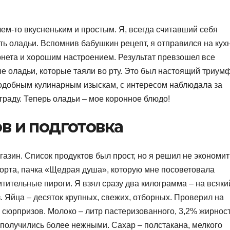
ем-то вкусненьким и простым. Я, всегда считавший себя
ь оладьи. Вспомнив бабушкин рецепт, я отправился на кух
нета и хорошим настроением. Результат превзошел все
 оладьи, которые таяли во рту. Это был настоящий триумф
одобным кулинарным изыскам, с интересом наблюдала за
аграду. Теперь оладьи – мое коронное блюдо!
в и подготовка
азин. Список продуктов был прост, но я решил не экономит
сорта, пачка «Щедрая душа», которую мне посоветовала
итительные пироги. Я взял сразу два килограмма – на всяки
. Яйца – десяток крупных, свежих, отборных. Проверил на
 сюрпризов. Молоко – литр пастеризованного, 3,2% жирност
 получились более нежными. Сахар – полстакана, мелкого