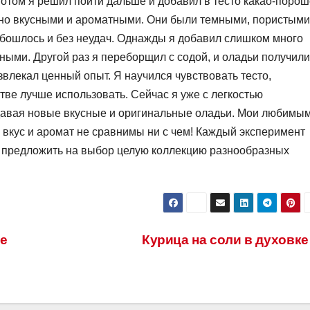
отом я решил пойти дальше и добавил в тесто какао-порош
но вкусными и ароматными. Они были темными, пористыми
 обошлось и без неудач. Однажды я добавил слишком много
ными. Другой раз я переборщил с содой, и оладьи получили
звлекал ценный опыт. Я научился чувствовать тесто,
стве лучше использовать. Сейчас я уже с легкостью
давая новые вкусные и оригинальные оладьи. Мои любимы
 вкус и аромат не сравнимы ни с чем! Каждый эксперимент
ов предложить на выбор целую коллекцию разнообразных
ле
Курица на соли в духовк