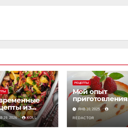
РЕЦЕПТЫ
Мой опыт
ПТЫ
приготовления
временные
творожной
цепты из
ЯНВ 10, 2025
запеканки
ховки:
В 29, 2026
KOLL
REDACTOR
нимальные