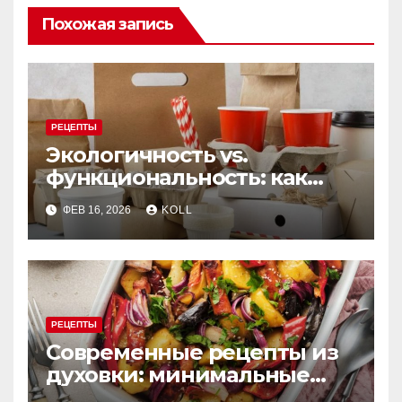
Похожая запись
РЕЦЕПТЫ
Экологичность vs.
функциональность: как
выбрать бумажную посуду
ФЕВ 16, 2026
KOLL
для заведения
РЕЦЕПТЫ
Современные рецепты из
духовки: минимальные
усилия, максимум вкуса