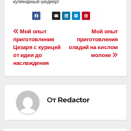
кулинарный шедевр!
Навигация
Мой опыт
Мой опыт
приготовления
приготовления
по
Цезаря с курицей
оладий на кислом
записям
от идеи до
молоке
наслаждения
От
Redactor