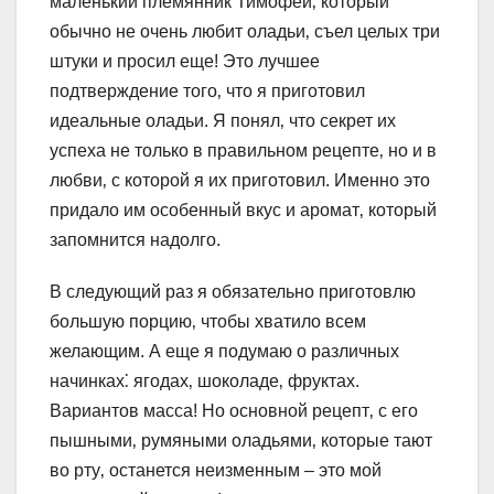
маленький племянник Тимофей‚ который
обычно не очень любит оладьи‚ съел целых три
штуки и просил еще! Это лучшее
подтверждение того‚ что я приготовил
идеальные оладьи. Я понял‚ что секрет их
успеха не только в правильном рецепте‚ но и в
любви‚ с которой я их приготовил. Именно это
придало им особенный вкус и аромат‚ который
запомнится надолго.
В следующий раз я обязательно приготовлю
большую порцию‚ чтобы хватило всем
желающим. А еще я подумаю о различных
начинках⁚ ягодах‚ шоколаде‚ фруктах.
Вариантов масса! Но основной рецепт‚ с его
пышными‚ румяными оладьями‚ которые тают
во рту‚ останется неизменным – это мой