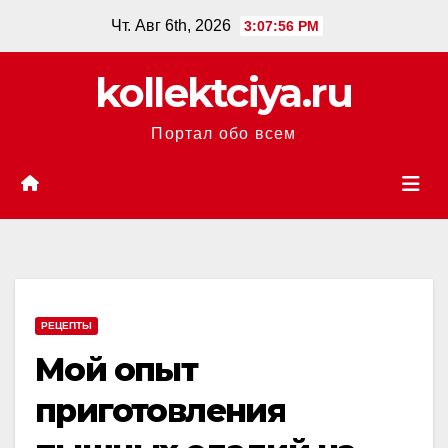
Перейти
Чт. Авг 6th, 2026
3:07:57 PM
к
содержанию
kollektciya.ru
Портал обо всем
РЕЦЕПТЫ
Мой опыт
приготовления