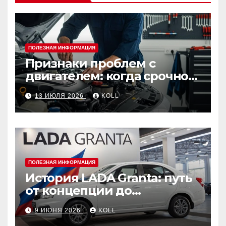
ПОЛЕЗНАЯ ИНФОРМАЦИЯ
Признаки проблем с
двигателем: когда срочно
ехать в сервис
13 ИЮЛЯ 2026
KOLL
ПОЛЕЗНАЯ ИНФОРМАЦИЯ
История LADA Granta: путь
от концепции до
популярного российского
9 ИЮНЯ 2026
KOLL
автомобиля