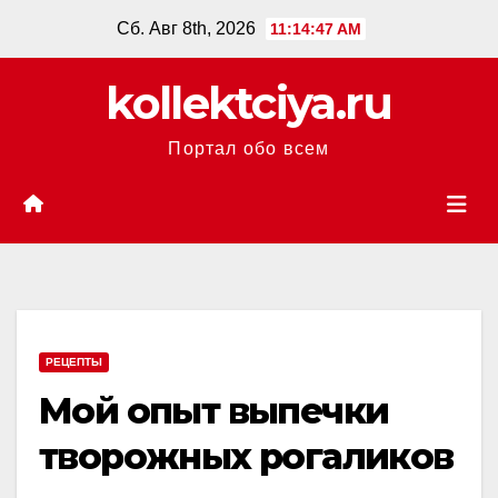
Перейти
Сб. Авг 8th, 2026
11:14:47 AM
к
содержанию
kollektciya.ru
Портал обо всем
РЕЦЕПТЫ
Мой опыт выпечки
творожных рогаликов