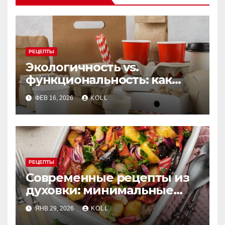
РЕЦЕПТЫ
Экологичность vs.
функциональность: как
выбрать бумажную посуду
ФЕВ 16, 2026
KOLL
для заведения
РЕЦЕПТЫ
Современные рецепты из
духовки: минимальные
усилия, максимум вкуса
ЯНВ 29, 2026
KOLL