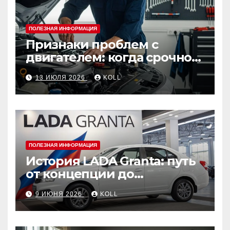
ПОЛЕЗНАЯ ИНФОРМАЦИЯ
Признаки проблем с
двигателем: когда срочно
ехать в сервис
13 ИЮЛЯ 2026
KOLL
ПОЛЕЗНАЯ ИНФОРМАЦИЯ
История LADA Granta: путь
от концепции до
популярного российского
9 ИЮНЯ 2026
KOLL
автомобиля