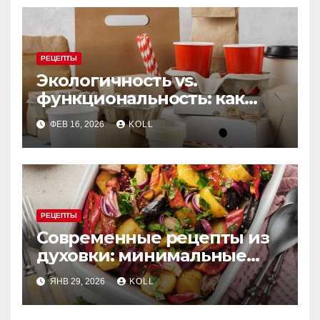
РЕЦЕПТЫ
Экологичность vs.
функциональность: как
выбрать бумажную посуду
ФЕВ 16, 2026
KOLL
для заведения
РЕЦЕПТЫ
Современные рецепты из
духовки: минимальные
усилия, максимум вкуса
ЯНВ 29, 2026
KOLL