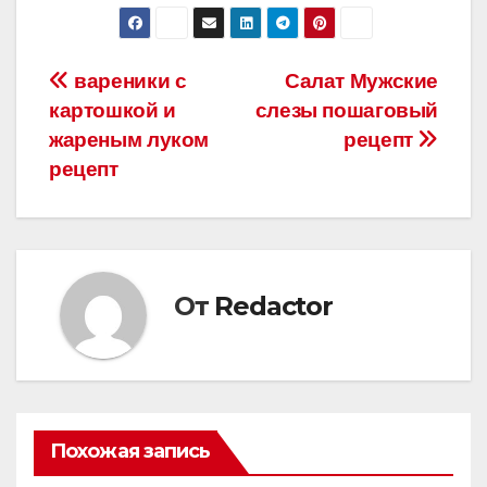
Навигация
вареники с
Салат Мужские
картошкой и
слезы пошаговый
по
жареным луком
рецепт
записям
рецепт
От
Redactor
Похожая запись