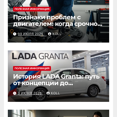
ПОЛЕЗНАЯ ИНФОРМАЦИЯ
Признаки проблем с
двигателем: когда срочно
ехать в сервис
13 ИЮЛЯ 2026
KOLL
ПОЛЕЗНАЯ ИНФОРМАЦИЯ
История LADA Granta: путь
от концепции до
популярного российского
9 ИЮНЯ 2026
KOLL
автомобиля