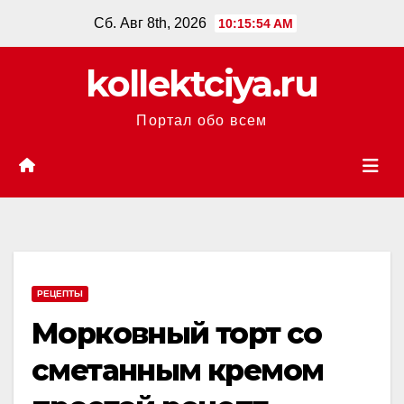
Перейти
Сб. Авг 8th, 2026
10:15:55 AM
к
содержанию
kollektciya.ru
Портал обо всем
РЕЦЕПТЫ
Морковный торт со
сметанным кремом