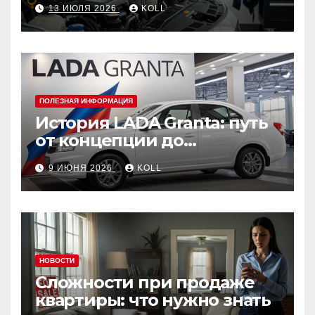
13 ИЮЛЯ 2026
KOLL
ПОЛЕЗНАЯ ИНФОРМАЦИЯ
История LADA Granta: путь
от концепции до
популярного российского
9 ИЮНЯ 2026
KOLL
автомобиля
НОВОСТИ
Сложности при продаже
квартиры: что нужно знать