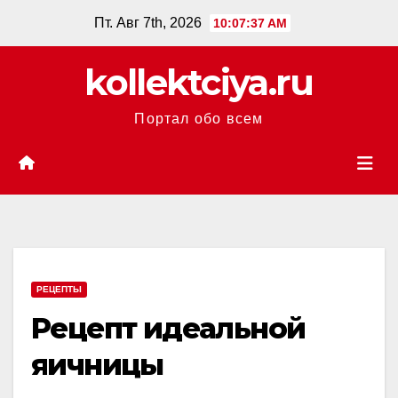
Перейти
Пт. Авг 7th, 2026
10:07:38 AM
к
содержанию
kollektciya.ru
Портал обо всем
РЕЦЕПТЫ
Рецепт идеальной
яичницы