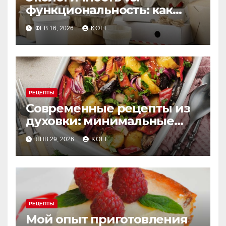
функциональность: как
выбрать бумажную посуду
ФЕВ 16, 2026
KOLL
для заведения
РЕЦЕПТЫ
Современные рецепты из
духовки: минимальные
усилия, максимум вкуса
ЯНВ 29, 2026
KOLL
РЕЦЕПТЫ
Мой опыт приготовления