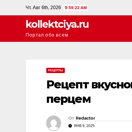
Перейти
Чт. Авг 6th, 2026
9:59:23 AM
к
kollektciya.ru
содержанию
Портал обо всем
РЕЦЕПТЫ
Рецепт вкусног
перцем
От
Redactor
ЯНВ 9, 2025