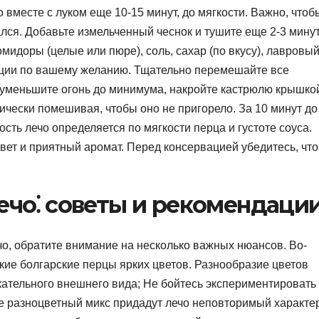
 вместе с луком еще 10-15 минут, до мягкости. Важно, чтоб
ался. Добавьте измельченный чеснок и тушите еще 2-3 мину
идоры (целые или пюре), соль, сахар (по вкусу), лавровы
пеции по вашему желанию. Тщательно перемешайте все
 уменьшите огонь до минимума, накройте кастрюлю крышко
дически помешивая, чтобы оно не пригорело. За 10 минут до
сть лечо определяется по мягкости перца и густоте соуса.
ет и приятный аромат. Перед консервацией убедитесь, что
ечо⁚ советы и рекомендаци
чо, обратите внимание на несколько важных нюансов. Во-
кие болгарские перцы ярких цветов. Разнообразие цветов
екательного внешнего вида; Не бойтесь экспериментировать
же разноцветный микс придадут лечо неповторимый характер