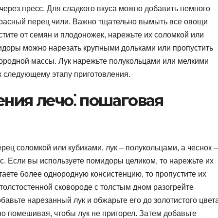
ерез пресс. Для сладкого вкуса можно добавить немного
 красный перец чили. Важно тщательно вымыть все овощи
тите от семян и плодоножек, нарежьте их соломкой или
мидоры можно нарезать крупными дольками или пропустить
нородной массы. Лук нарежьте полукольцами или мелкими
к следующему этапу приготовления.
ния лечо⁚ пошаговая
рец соломкой или кубиками, лук – полукольцами, а чеснок –
с. Если вы используете помидоры целиком, то нарежьте их
аете более однородную консистенцию, то пропустите их
 толстостенной сковороде с толстым дном разогрейте
обавьте нарезанный лук и обжарьте его до золотистого цвета
нно помешивая, чтобы лук не пригорел. Затем добавьте