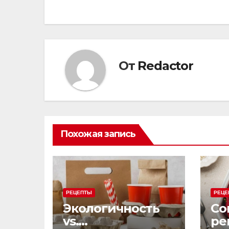
по
записям
От
Redactor
Похожая запись
РЕЦЕПТЫ
РЕЦЕ
Экологичность
Со
vs.
ре