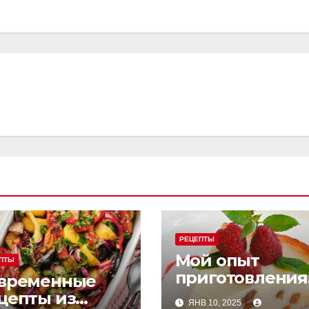
РЕЦЕПТЫ
Мой опыт
ПТЫ
приготовления
временные
творожной
цепты из
ЯНВ 10, 2025