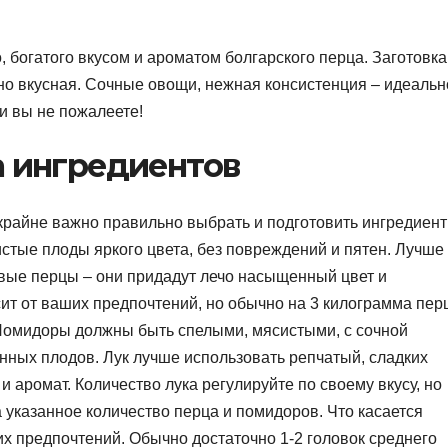
 богатого вкусом и ароматом болгарского перца. Заготовка
тно вкусная. Сочные овощи, нежная консистенция – идеальн
и вы не пожалеете!
а ингредиентов
 крайне важно правильно выбрать и подготовить ингредиент
истые плоды яркого цвета, без повреждений и пятен. Лучше
евые перцы – они придадут лечо насыщенный цвет и
сит от ваших предпочтений, но обычно на 3 килограмма пер
Помидоры должны быть спелыми, мясистыми, с сочной
нных плодов. Лук лучше использовать репчатый, сладких
и аромат. Количество лука регулируйте по своему вкусу, но
 указанное количество перца и помидоров. Что касается
ших предпочтений. Обычно достаточно 1-2 головок среднего