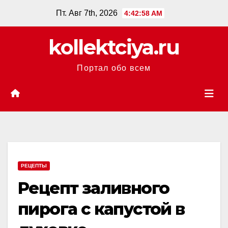
Перейти
Пт. Авг 7th, 2026
4:42:58 AM
к
содержанию
kollektciya.ru
Портал обо всем
РЕЦЕПТЫ
Рецепт заливного
пирога с капустой в