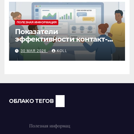
ПОЛЕЗНАЯ ИНФОРМАЦИЯ
Показатели
эффективности контакт-
центра: как измерить
30 МАЯ 2026
KOLL
работу операторов и
команды
ОБЛАКО ТЕГОВ