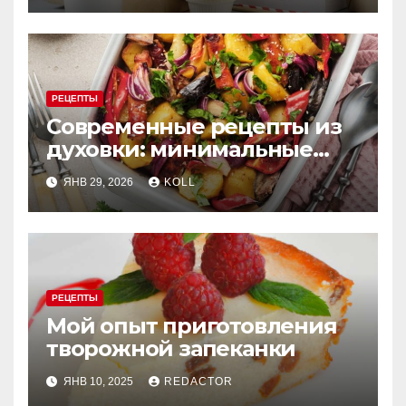
РЕЦЕПТЫ
Современные рецепты из
духовки: минимальные
усилия, максимум вкуса
ЯНВ 29, 2026
KOLL
РЕЦЕПТЫ
Мой опыт приготовления
творожной запеканки
ЯНВ 10, 2025
REDACTOR