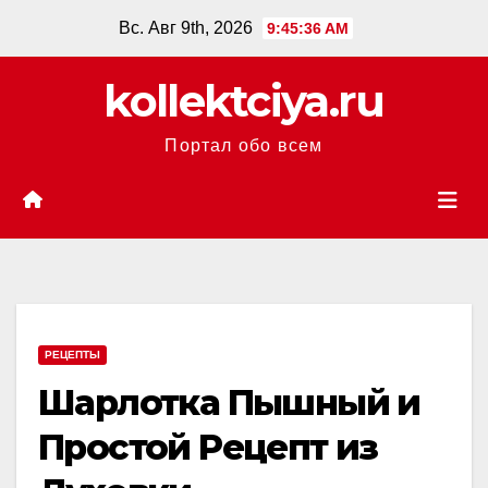
Перейти
Вс. Авг 9th, 2026
9:45:37 AM
к
содержанию
kollektciya.ru
Портал обо всем
РЕЦЕПТЫ
Шарлотка Пышный и
Простой Рецепт из