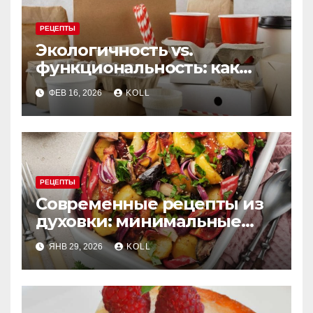
РЕЦЕПТЫ
Экологичность vs.
функциональность: как
выбрать бумажную посуду
ФЕВ 16, 2026
KOLL
для заведения
РЕЦЕПТЫ
Современные рецепты из
духовки: минимальные
усилия, максимум вкуса
ЯНВ 29, 2026
KOLL