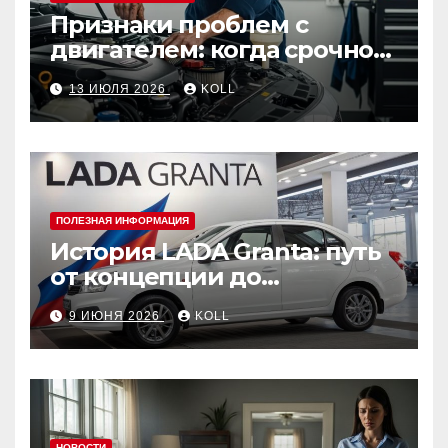
Признаки проблем с
двигателем: когда срочно
ехать в сервис
13 ИЮЛЯ 2026
KOLL
ПОЛЕЗНАЯ ИНФОРМАЦИЯ
История LADA Granta: путь
от концепции до
популярного российского
9 ИЮНЯ 2026
KOLL
автомобиля
НОВОСТИ