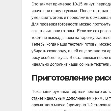
Это займет примерно 10-15 минут‚ период
иначе они станут сухими․ После того‚ как
уменьшить огонь и продолжить обжариван
Для проверки готовности можно проткнуть
сок‚ значит‚ они готовы․ Если же сок ро
тефтели выкладываем на тарелку‚ застел
Теперь‚ когда наши тефтели готовы‚ можн
убирать сковороду‚ в ней еще останется 
рису особого вкуса․ В оставшемся после 
идеально дополнит наши сочные тефтели
Приготовление рис
Пока наши румяные тефтели немного осты
станет идеальным дополнением к ним․ В т
ароматного масла (примерно 1-2 столов