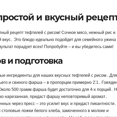
 простой и вкусный рецеп
ный рецепт тефтелей с рисом! Сочное мясо‚ нежный рис и
 вкус․ Это блюдо идеально подойдет для семейного ужина
зультат порадует всех! Попробуйте – и вы убедитесь сами!
в и подготовка
ные ингредиенты для наших вкусных тефтелей с рисом․ Для
его и свиного фарша – в пропорции примерно 2⁚1․ Говяди
 Около 500 грамм фарша будет достаточно для 4-х порций․ 
елко нарезанная‚ придаст фаршу неповторимый аромат․
нных через пресс – это усилит вкус и придаст пикантности․
 столовые ложки белого хлеба‚ замоченного в молоке и