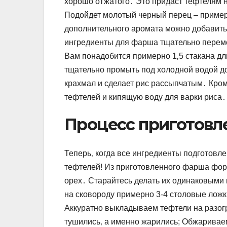
хорошо отжатого․ Это придаст тефтелям 
Подойдет молотый черный перец – примерн
дополнительного аромата можно добавить 
ингредиенты для фарша тщательно перем
Вам понадобится примерно 1‚5 стакана д
тщательно промыть под холодной водой до
крахмал и сделает рис рассыпчатым․ Кром
тефтелей и кипящую воду для варки риса․
Процесс приготовл
Теперь‚ когда все ингредиенты подготовл
тефтелей! Из приготовленного фарша фор
орех․ Старайтесь делать их одинаковыми
на сковороду примерно 3-4 столовые ложк
Аккуратно выкладываем тефтели на разогр
тушились‚ а именно жарились; Обжариваем