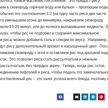
рылось тонкой маслянистой пленкой․ Это придаст рису
ем в сковороду горячую воду или бульон – пропорции воды
 обычно это соотношение 1⁚2 (на одну часть риса две части
его уменьшаем огонь до минимума‚ накрываем сковороду
коло 15-20 минут‚ или до полного выпаривания жидкости․ 
рышку‚ чтобы рис не подгорел и сохранил максимальное
ти риса‚ можно добавить соль и специи по вкусу․ Например‚
адут рису дополнительный аромат и насыщенный цвет․ Пос
 снимаем сковороду с огня и оставляем рис под крышкой ещ
ности․ Это позволит рису стать рассыпчатым и нежным․
рассыпчатым‚ без твердых зерен․ Теперь‚ когда рис готов‚
оединению тефтелей и риса‚ чтобы подать это замечательно
иготовленный рис – это залог успеха всего блюда‚ поэтому 