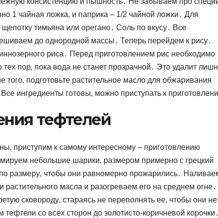
нежную консистенцию и пышность․ Не забываем про специи
о 1 чайная ложка‚ и паприка – 1/2 чайной ложки․ Для
щепотку тимьяна или орегано․ Соль по вкусу․ Все
ешиваем до однородной массы․ Теперь перейдем к рису․
линнозерного риса․ Перед приготовлением рис необходимо
 тех пор‚ пока вода не станет прозрачной․ Это удалит лиш
е того‚ подготовьте растительное масло для обжаривания
 Все ингредиенты готовы‚ можно приступать к приготовлен
ения тефтелей
ены‚ приступим к самому интересному – приготовлению
мируем небольшие шарики‚ размером примерно с грецкий
 по размеру‚ чтобы они равномерно прожарились․ Наливае
и растительного масла и разогреваем его на среднем огне․
етую сковороду‚ стараясь не переполнять ее‚ чтобы они не
 тефтели со всех сторон до золотисто-коричневой корочки