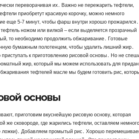
ически переворачивая их․ Важно не пережарить тефтели‚
 тефтели приобретут красивую корочку‚ можно немного
ие еще 5-7 минут‚ чтобы фарш внутри хорошо прожарился․
 тефтель ножом или вилкой – если выделяется прозрачный
зовый‚ то необходимо продолжить обжаривание․ Готовые
енную бумажным полотенцем‚ чтобы удалить лишний жир․
о приступать к приготовлению рисовой основы․ Но не спеш
ароматный жир‚ который мы можем использовать для прида
обжаривания тефтелей масле мы будем готовить рис‚ котор
․
овой основы
вают‚ приготовим вкуснейшую рисовую основу‚ которая
ой же сковороде‚ где жарились тефтели‚ оставляем немног
ые ложки)․ Добавляем промытый рис․ Хорошо перемешива