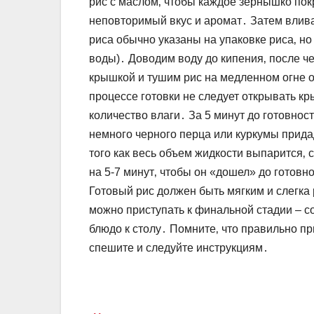
рис с маслом‚ чтобы каждое зернышко пок
неповторимый вкус и аромат․ Затем влива
риса обычно указаны на упаковке риса‚ но
воды)․ Доводим воду до кипения‚ после ч
крышкой и тушим рис на медленном огне о
процессе готовки не следует открывать к
количество влаги․ За 5 минут до готовнос
немного черного перца или куркумы прид
того как весь объем жидкости выпарится‚
на 5-7 минут‚ чтобы он «дошел» до готов
Готовый рис должен быть мягким и слегка 
можно приступать к финальной стадии – с
блюдо к столу․ Помните‚ что правильно пр
спешите и следуйте инструкциям․