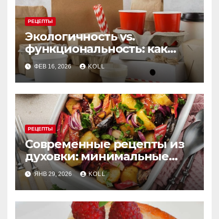
РЕЦЕПТЫ
Экологичность vs.
функциональность: как
выбрать бумажную посуду
ФЕВ 16, 2026
KOLL
для заведения
РЕЦЕПТЫ
Современные рецепты из
духовки: минимальные
усилия, максимум вкуса
ЯНВ 29, 2026
KOLL