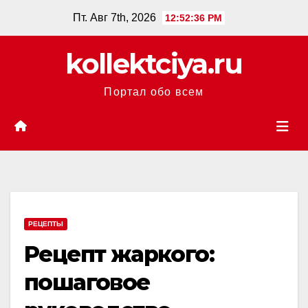
Перейти
Пт. Авг 7th, 2026
12:52:37 PM
к
содержанию
kollektciya.ru
Портал обо всем
РЕЦЕПТЫ
Рецепт жаркого:
пошаговое