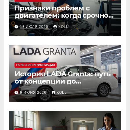
Признаки проблем с
двигателем: когда срочно
ехать в сервис
13 ИЮЛЯ 2026
KOLL
ПОЛЕЗНАЯ ИНФОРМАЦИЯ
История LADA Granta: путь
от концепции до
популярного российского
9 ИЮНЯ 2026
KOLL
автомобиля